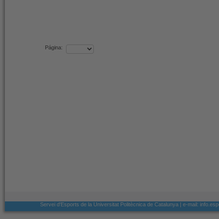
Página:
Servei d'Esports de la Universitat Politècnica de Catalunya | e-mail: info.e